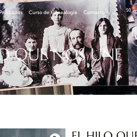
0
$
0
Productos
Curso de Genealogía
Contacto
LO QUE NOS UNE
EL HILO QU