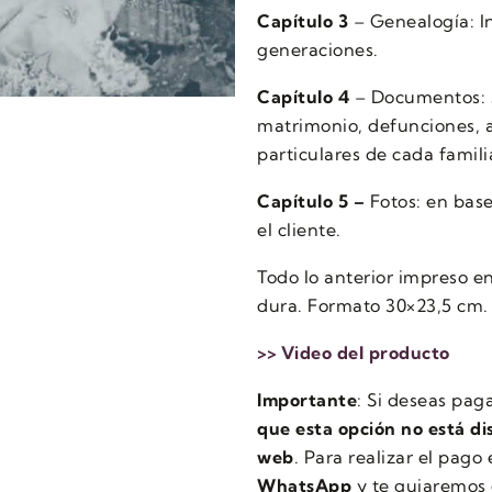
Capítulo 3
– Genealogía: I
generaciones.
Capítulo 4
– Documentos: s
matrimonio, defunciones, 
particulares de cada famili
Capítulo 5 –
Fotos: en bas
el cliente.
Todo lo anterior impreso e
dura. Formato 30×23,5 cm.
>> Video del producto
Importante
: Si deseas pag
que esta opción no está d
web
. Para realizar el pago
WhatsApp
y te guiaremos 