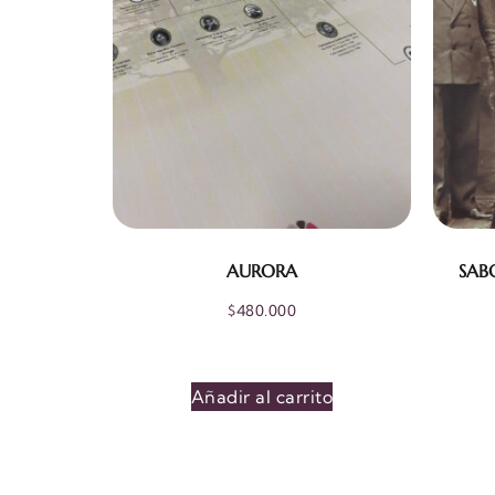
AURORA
SAB
$
480.000
Añadir al carrito