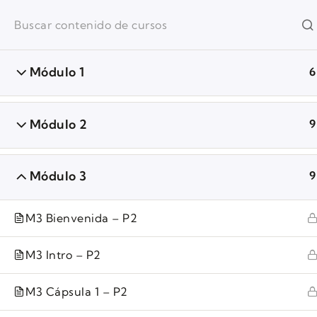
ansara
Inicio
Quiénes somos
Módulo 1
6
Inicio
Genealogía
Módulo 2
9
Módulo 3
9
OFICINA
Avda. La Dehesa N°
M3 Bienvenida – P2
EMAIL
carlos@ansara.cl
M3 Intro – P2
TELÉFONO
M3 Cápsula 1 – P2
+56934596583