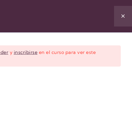
/
Regístrate
Ingresar
eder
y
inscribirse
en el curso para ver este
IPAL
Inicio
Quiénes somos
Productos
Cursos
Contacto