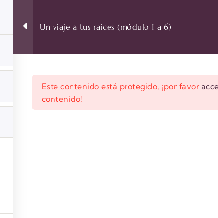
0
$
0
Productos
Curso de Genealogía
Contacto
Un viaje a tus raices (módulo 1 a 6)
Este contenido está protegido, ¡por favor
acc
contenido!
PRINC
 222, oficina 304. Lo Barnechea